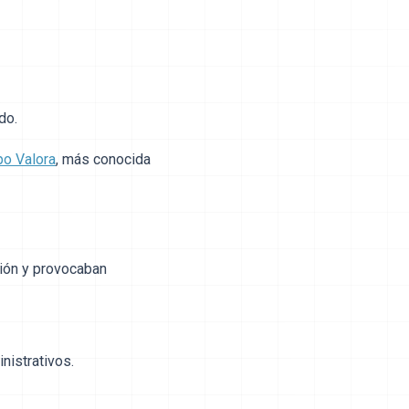
do.
po Valora
, más conocida
ción y provocaban
nistrativos.