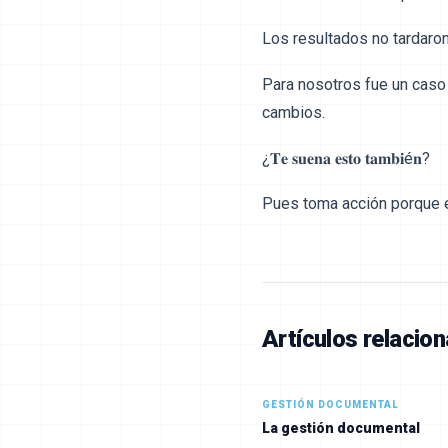
Los resultados no tardaron
Para nosotros fue un caso 
cambios.
¿𝐓𝐞 𝐬𝐮𝐞𝐧𝐚 𝐞𝐬𝐭𝐨 𝐭𝐚𝐦𝐛𝐢é𝐧?
Pues toma acción porque es
Artículos relacio
GESTIÓN DOCUMENTAL
La gestión documental