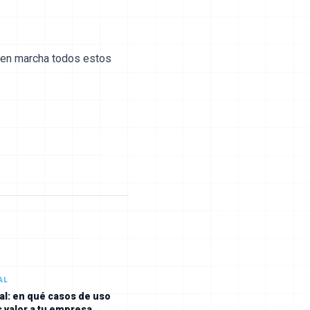
r en marcha todos estos
AL
tal: en qué casos de uso
 valor a tu empresa