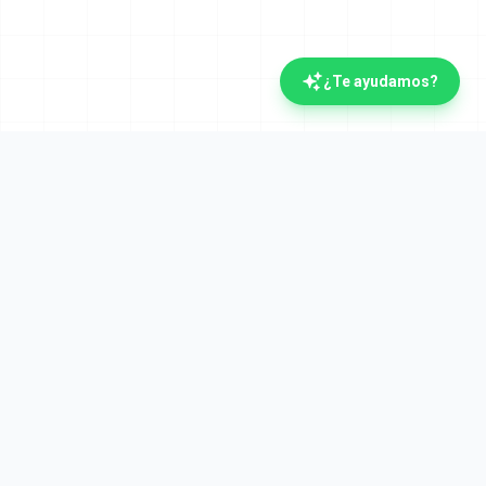
¿Te ayudamos?
La plataforma documental española con IA.
Verifactu y Crea y Crece desde el día uno. Líderes
en automatización documental desde 2008.
Plataforma
Cumplimiento
Visión general
Verifactu (AEAT)
Invoices AI
Crea y Crece
Facturación electrónica
FACe (Administración)