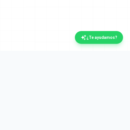
¿Te ayudamos?
La plataforma documental española con IA.
Verifactu y Crea y Crece desde el día uno. Líderes
en automatización documental desde 2008.
Plataforma
Cumplimiento
Visión general
Verifactu (AEAT)