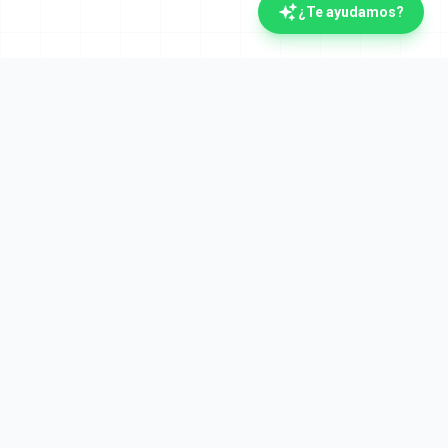
¿Te ayudamos?
La plataforma documental española con IA.
Verifactu y Crea y Crece desde el día uno. Líderes
en automatización documental desde 2008.
Plataforma
Cumplimiento
Visión general
Verifactu (AEAT)
Invoices AI
Crea y Crece
Facturación electrónica
FACe (Administración)
Signer
Digitalización AEAT
BPM
eIDAS