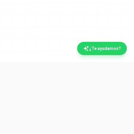
¿Te ayudamos?
La plataforma documental española con IA.
Verifactu y Crea y Crece desde el día uno. Líderes
en automatización documental desde 2008.
Plataforma
Cumplimiento