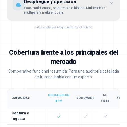
Despliegue y operación
SaaS multitenant, on-premise o híbrido. Multientidad,
multipaís y multilenguaje.
Pulsa cualquier bloque para ver el detalle.
Cobertura frente a los principales del
mercado
Comparativa funcional resumida. Para una auditoría detallada
de tu caso, habla con un experto.
DIGITALDOCU
M-
CAPACIDAD
DOCUWARE
ATHE
BPM
FILES
Captura e
ingesta