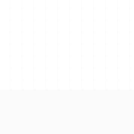
Cumplimiento
Empresa
Verifactu (AEAT)
Contacto
Crea y Crece
Trabaja con 