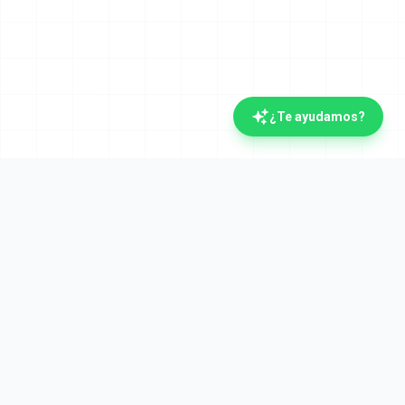
¿Te ayudamos?
La plataforma documental española con IA.
Verifactu y Crea y Crece desde el día uno. Líderes
en automatización documental desde 2008.
Plataforma
Cumplimiento
Visión general
Verifactu (AEAT)