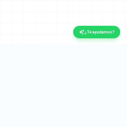
¿Te ayudamos?
La plataforma documental española con IA.
Verifactu y Crea y Crece desde el día uno. Líderes
en automatización documental desde 2008.
Plataforma
Cumplimiento
Visión general
Verifactu (AEAT)