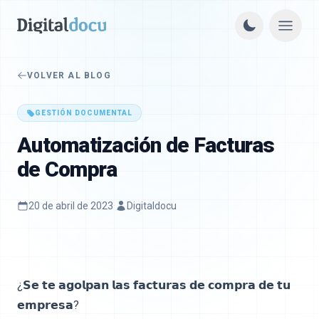
VOLVER AL BLOG
GESTIÓN DOCUMENTAL
Automatización de Facturas
de Compra
20 de abril de 2023
·
Digitaldocu
¿𝗦𝗲 𝘁𝗲 𝗮𝗴𝗼𝗹𝗽𝗮𝗻 𝗹𝗮𝘀 𝗳𝗮𝗰𝘁𝘂𝗿𝗮𝘀 𝗱𝗲 𝗰𝗼𝗺𝗽𝗿𝗮 𝗱𝗲 𝘁𝘂
𝗲𝗺𝗽𝗿𝗲𝘀𝗮?⁣