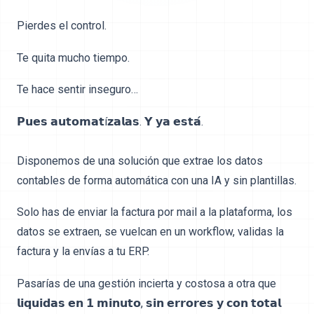
Pierdes el control.
Te quita mucho tiempo.
Te hace sentir inseguro…
𝗣𝘂𝗲𝘀 𝗮𝘂𝘁𝗼𝗺𝗮𝘁í𝘇𝗮𝗹𝗮𝘀. 𝗬 𝘆𝗮 𝗲𝘀𝘁𝗮́.⁣
Disponemos de una solución que extrae los datos
contables de forma automática con una IA y sin plantillas.
Solo has de enviar la factura por mail a la plataforma, los
datos se extraen, se vuelcan en un workflow, validas la
factura y la envías a tu ERP.
Pasarías de una gestión incierta y costosa a otra que
𝗹𝗶𝗾𝘂𝗶𝗱𝗮𝘀 𝗲𝗻 𝟭 𝗺𝗶𝗻𝘂𝘁𝗼, 𝘀𝗶𝗻 𝗲𝗿𝗿𝗼𝗿𝗲𝘀 𝘆 𝗰𝗼𝗻 𝘁𝗼𝘁𝗮𝗹