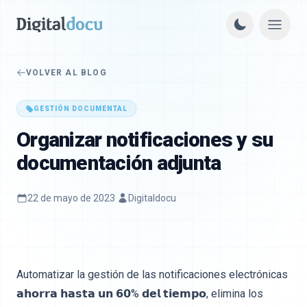
VOLVER AL BLOG
GESTIÓN DOCUMENTAL
Organizar notificaciones y su
documentación adjunta
22 de mayo de 2023
·
Digitaldocu
Automatizar la gestión de las notificaciones electrónicas
𝗮𝗵𝗼𝗿𝗿𝗮 𝗵𝗮𝘀𝘁𝗮 𝘂𝗻 𝟲𝟬% 𝗱𝗲𝗹 𝘁𝗶𝗲𝗺𝗽𝗼, elimina los