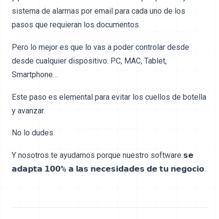
sistema de alarmas por email para cada uno de los
pasos que requieran los documentos.
Pero lo mejor es que lo vas a poder controlar desde
desde cualquier dispositivo: PC, MAC, Tablet,
Smartphone…
Este paso es elemental para evitar los cuellos de botella
y avanzar.
No lo dudes.
Y nosotros te ayudamos porque nuestro software 𝘀𝗲
𝗮𝗱𝗮𝗽𝘁𝗮 𝟭𝟬𝟬% 𝗮 𝗹𝗮𝘀 𝗻𝗲𝗰𝗲𝘀𝗶𝗱𝗮𝗱𝗲𝘀 𝗱𝗲 𝘁𝘂 𝗻𝗲𝗴𝗼𝗰𝗶𝗼.