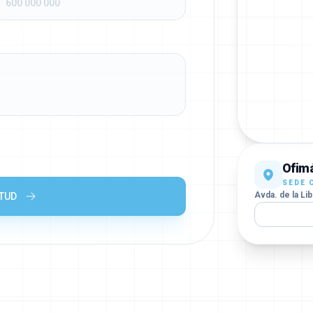
Ofimá
SEDE 
Avda. de la Lib
ITUD