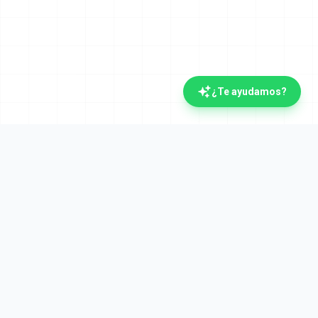
¿Te ayudamos?
La plataforma documental española con IA.
Verifactu y Crea y Crece desde el día uno. Líderes
en automatización documental desde 2008.
Plataforma
Cumplimiento
Visión general
Verifactu (AEAT)